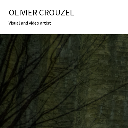
OLIVIER CROUZEL
Visual and video artist