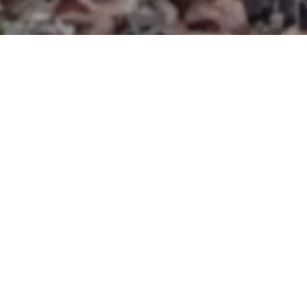
Par Sophie Lapalu
Pour Documents d’artistes Aquitai
Septembre 2015
On perçoit dans les premières œuvre
carrière de graphiste, il commence 
plâtre, puis dispose ces petites sc
rocher sur une plage, à la racine d’
moderne 2002). Autre œuvre fondat