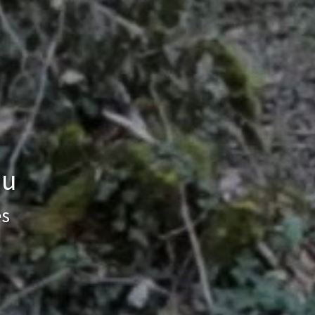
du
es