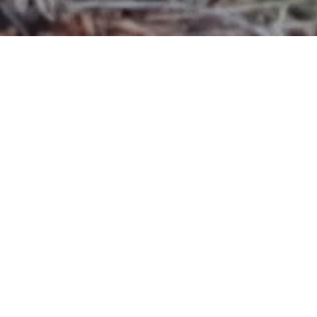
ne
s d’Olivier Crouzel l’ombre de celles à venir. C’est ainsi qu’
à réaliser des pièces, à la dérobée. Il moule des prises élect
ulptures discrètes et fragiles dans des espaces naturels tota
un arbre dans la garrigue. Elles disparaîtront inexorablement
rice, cette série de photographies d’images projetées dans