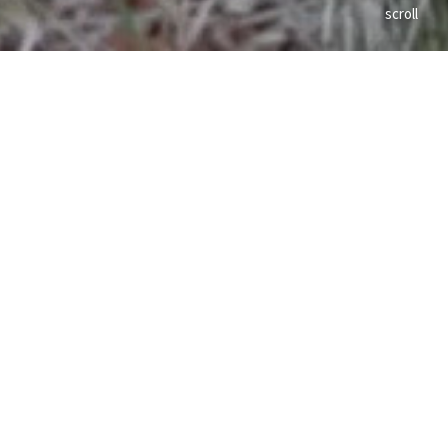
scroll
en 2002, alors qu’il mène une
riques ou de télévision dans du
lement inattendus ; au pied d’un
 à la première pluie (Confort
 une grotte du Périgord – son pays