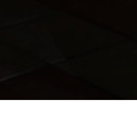
Paysages qui tanguent
c’est l’idée de lier les littoraux