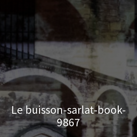
Le buisson-sarlat-book-
9867