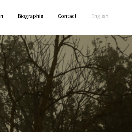
on
Biographie
Contact
English